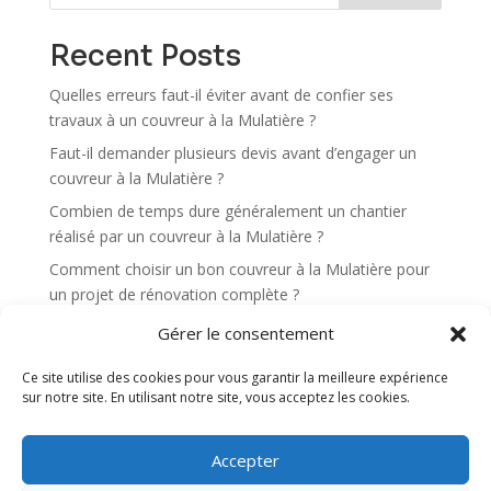
a
t
Recent Posts
i
v
Quelles erreurs faut-il éviter avant de confier ses
e
travaux à un couvreur à la Mulatière ?
:
Faut-il demander plusieurs devis avant d’engager un
couvreur à la Mulatière ?
Combien de temps dure généralement un chantier
réalisé par un couvreur à la Mulatière ?
Comment choisir un bon couvreur à la Mulatière pour
un projet de rénovation complète ?
Un couvreur à la Mulatière propose-t-il des solutions
Gérer le consentement
pour améliorer l’isolation du toit ?
Ce site utilise des cookies pour vous garantir la meilleure expérience
sur notre site. En utilisant notre site, vous acceptez les cookies.
Recent Comments
Aucun commentaire à afficher.
Accepter