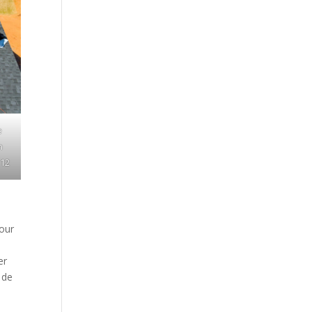
e
n
 12
our
er
 de