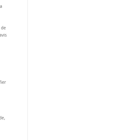
la
é de
avis
fier
de,