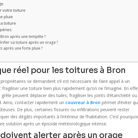
ge
 votre toiture
e pluie
a toiture
péries
à Bron après une tempête ?
ifier sa toiture après un orage ?
s après une forte pluie ?
que réel pour les toitures à Bron
ropriétaires se demandent s’il est nécessaire de faire appel à un
 fragiliser une toiture bien plus rapidement qu’on ne l’imagine. En effe
 grêle peuvent déplacer des tuiles, fragiliser les joints d’étanchéité ou
rd. Ainsi, contacter rapidement un
couvreur à Bron
permet d’éviter q
euses. De plus, certaines fissures ou infiltrations peuvent rester
uer des dégâts importants à l’intérieur de l’habitation. C’est pourquo
ure solution après un épisode météorologique intense.
 doivent alerter après un orage