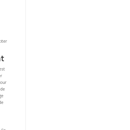
iter
nt
est
er
pour
 de
rge
de