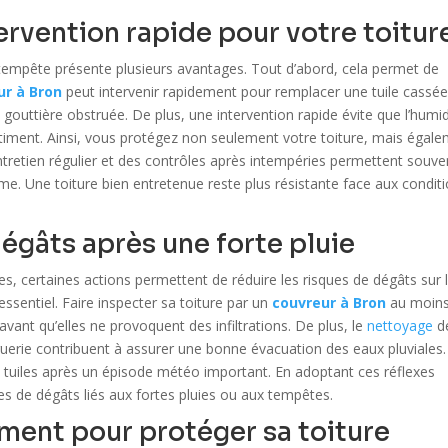
ervention rapide pour votre toitur
tempête présente plusieurs avantages. Tout d’abord, cela permet de
ur à Bron
peut intervenir rapidement pour remplacer une tuile cassée
gouttière obstruée. De plus, une intervention rapide évite que l’humid
âtiment. Ainsi, vous protégez non seulement votre toiture, mais égal
entretien régulier et des contrôles après intempéries permettent souve
rme. Une toiture bien entretenue reste plus résistante face aux condit
égâts après une forte pluie
es, certaines actions permettent de réduire les risques de dégâts sur 
 essentiel. Faire inspecter sa toiture par un
couvreur à Bron
au moin
avant qu’elles ne provoquent des infiltrations. De plus, le
nettoyage
d
guerie contribuent à assurer une bonne évacuation des eaux pluviales. 
 tuiles après un épisode météo important. En adoptant ces réflexes
es de dégâts liés aux fortes pluies ou aux tempêtes.
ement pour protéger sa toiture