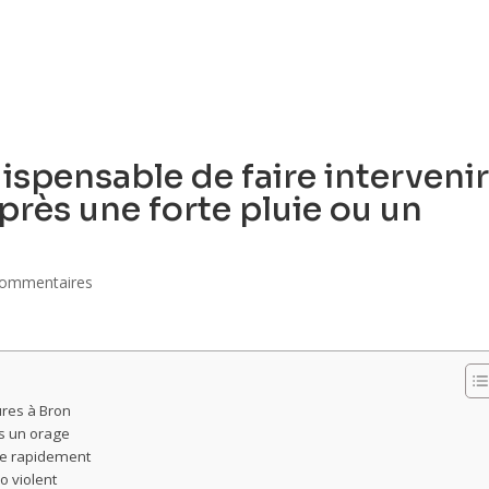
ACCUEIL
QUI SOMMES-NOUS ?
PRE
ispensable de faire interveni
près une forte pluie ou un
commentaires
ures à Bron
ès un orage
tée rapidement
o violent