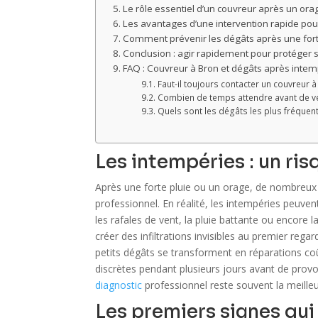
Le rôle essentiel d’un couvreur après un ora
Les avantages d’une intervention rapide pour
Comment prévenir les dégâts après une fort
Conclusion : agir rapidement pour protéger s
FAQ : Couvreur à Bron et dégâts après intem
Faut-il toujours contacter un couvreur 
Combien de temps attendre avant de vér
Quels sont les dégâts les plus fréquent
Les intempéries : un ris
Après une forte pluie ou un orage, de nombreux p
professionnel. En réalité, les intempéries peuvent
les rafales de vent, la pluie battante ou encore la
créer des infiltrations invisibles au premier rega
petits dégâts se transforment en réparations coût
discrètes pendant plusieurs jours avant de provoq
diagnostic
professionnel reste souvent la meille
Les premiers signes qui