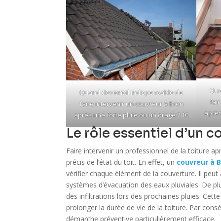
Qua
Quand devient-il indispensable de
fai
faire intervenir un couvreur à Bron
après
après une forte pluie ou un orage ? 10
Le rôle essentiel d’un 
Faire intervenir un professionnel de la toiture 
précis de l’état du toit. En effet, un
couvreur à 
vérifier chaque élément de la couverture. Il peut 
systèmes d’évacuation des eaux pluviales. De plus
des infiltrations lors des prochaines pluies. Cet
prolonger la durée de vie de la toiture. Par con
démarche préventive particulièrement efficace.