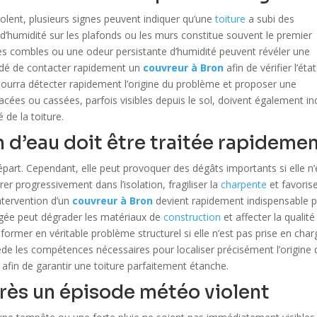
olent, plusieurs signes peuvent indiquer qu’une
toiture
a subi des
’humidité sur les plafonds ou les murs constitue souvent le premier
 les combles ou une odeur persistante d’humidité peuvent révéler une
andé de contacter rapidement un
couvreur à Bron
afin de vérifier l’état
l pourra détecter rapidement l’origine du problème et proposer une
lacées ou cassées, parfois visibles depuis le sol, doivent également inc
 de la toiture.
n d’eau doit être traitée rapideme
épart. Cependant, elle peut provoquer des dégâts importants si elle n’
trer progressivement dans l’isolation, fragiliser la
charpente
et favoris
intervention d’un
couvreur à Bron
devient rapidement indispensable 
ngée peut dégrader les matériaux de
construction
et affecter la qualité
ansformer en véritable problème structurel si elle n’est pas prise en cha
ède les compétences nécessaires pour localiser précisément l’origine 
es afin de garantir une toiture parfaitement étanche.
près un épisode météo violent