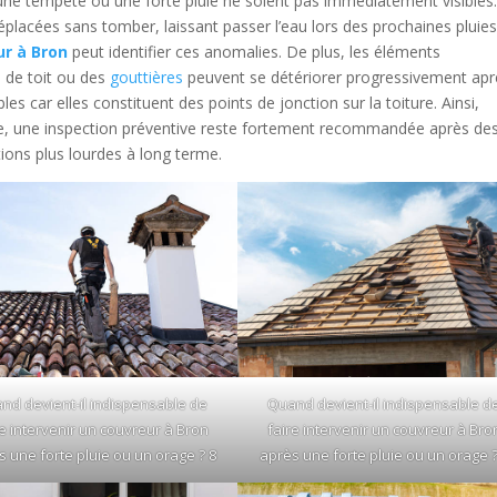
une tempête ou une forte pluie ne soient pas immédiatement visibles
éplacées sans tomber, laissant passer l’eau lors des prochaines pluies
ur à Bron
peut identifier ces anomalies. De plus, les éléments
 de toit ou des
gouttières
peuvent se détériorer progressivement apr
s car elles constituent des points de jonction sur la toiture. Ainsi,
ue, une inspection préventive reste fortement recommandée après de
tions plus lourdes à long terme.
nd devient-il indispensable de
Quand devient-il indispensable d
re intervenir un couvreur à Bron
faire intervenir un couvreur à Bro
s une forte pluie ou un orage ? 8
après une forte pluie ou un orage ?