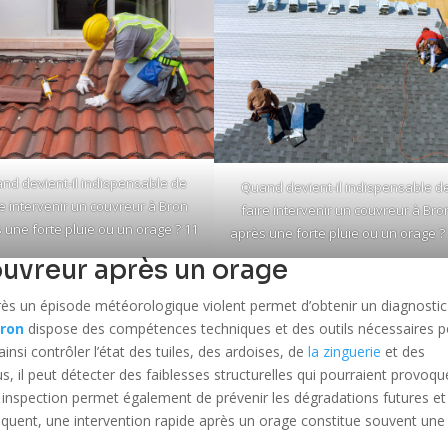
nd devient-il indispensable de
Quand devient-il indispensable d
re intervenir un couvreur à Bron
faire intervenir un couvreur à Bro
 une forte pluie ou un orage ? 11
après une forte pluie ou un orage ?
couvreur après un orage
après un épisode météorologique violent permet d’obtenir un diagnostic
Bron
dispose des compétences techniques et des outils nécessaires p
ainsi contrôler l’état des tuiles, des ardoises, de
la zinguerie
et des
, il peut détecter des faiblesses structurelles qui pourraient provoqu
te inspection permet également de prévenir les dégradations futures et
séquent, une intervention rapide après un orage constitue souvent une