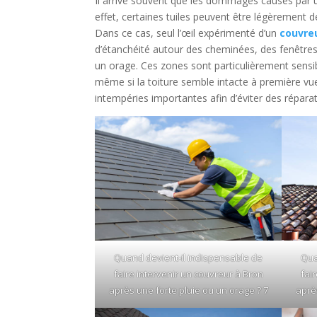
Il arrive souvent que les dommages causés par 
effet, certaines tuiles peuvent être légèrement d
Dans ce cas, seul l’œil expérimenté d’un
couvre
d’étanchéité autour des cheminées, des fenêtres
un orage. Ces zones sont particulièrement sensible
même si la toiture semble intacte à première v
intempéries importantes afin d’éviter des répara
Quand devient-il indispensable de
Qua
faire intervenir un couvreur à Bron
fai
après une forte pluie ou un orage ? 7
aprè