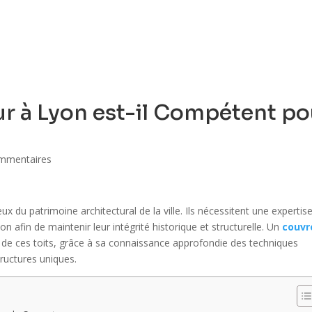
ACCUEIL
QUI SOMMES-NOUS ?
PRE
r à Lyon est-il Compétent po
mmentaires
x du patrimoine architectural de la ville. Ils nécessitent une expertis
on afin de maintenir leur intégrité historique et structurelle. Un
couvr
n de ces toits, grâce à sa connaissance approfondie des techniques
tructures uniques.