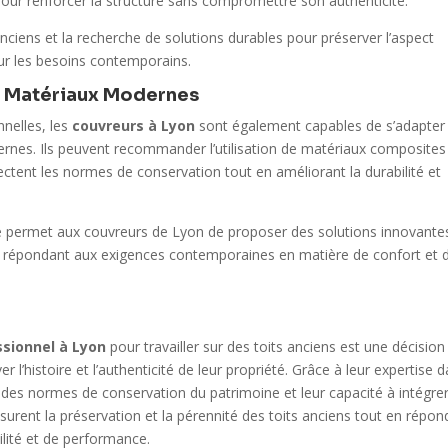
our renforcer la structure sans compromettre son authenticité.
nciens et la recherche de solutions durables pour préserver l’aspect
our les besoins contemporains.
t Matériaux Modernes
nnelles, les
couvreurs à Lyon
sont également capables de s’adapter
nes. Ils peuvent recommander l’utilisation de matériaux composites
tent les normes de conservation tout en améliorant la durabilité et
té permet aux couvreurs de Lyon de proposer des solutions innovante
en répondant aux exigences contemporaines en matière de confort et 
ssionnel à Lyon
pour travailler sur des toits anciens est une décision
r l’histoire et l’authenticité de leur propriété. Grâce à leur expertise 
e des normes de conservation du patrimoine et leur capacité à intégrer
urent la préservation et la pérennité des toits anciens tout en répon
lité et de performance.