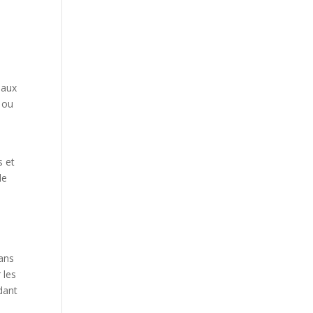
 aux
 ou
s et
de
dans
 les
dant