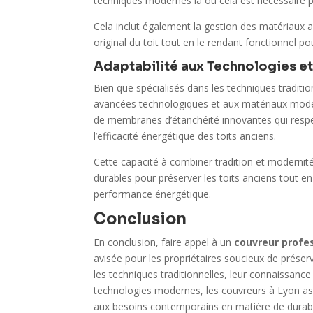
techniques modernes là où cela est nécessaire p
Cela inclut également la gestion des matériaux a
original du toit tout en le rendant fonctionnel p
Adaptabilité aux Technologies e
Bien que spécialisés dans les techniques traditio
avancées technologiques et aux matériaux moder
de membranes d’étanchéité innovantes qui respec
l’efficacité énergétique des toits anciens.
Cette capacité à combiner tradition et moderni
durables pour préserver les toits anciens tout 
performance énergétique.
Conclusion
En conclusion, faire appel à un
couvreur profe
avisée pour les propriétaires soucieux de préserve
les techniques traditionnelles, leur connaissanc
technologies modernes, les couvreurs à Lyon ass
aux besoins contemporains en matière de durabi