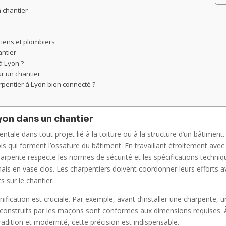
n chantier
iciens et plombiers
antier
à Lyon ?
r un chantier
rpentier à Lyon bien connecté ?
Lyon dans un chantier
le dans tout projet lié à la toiture ou à la structure d’un bâtiment. 
ois qui forment l’ossature du bâtiment. En travaillant étroitement avec
 charpente respecte les normes de sécurité et les spécifications techni
amais en vase clos. Les charpentiers doivent coordonner leurs efforts 
 sur le chantier.
fication est cruciale. Par exemple, avant d’installer une charpente, u
s construits par les maçons sont conformes aux dimensions requises. 
radition et modernité, cette précision est indispensable.