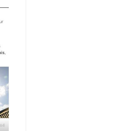
ur
e
s
ais
,
-il