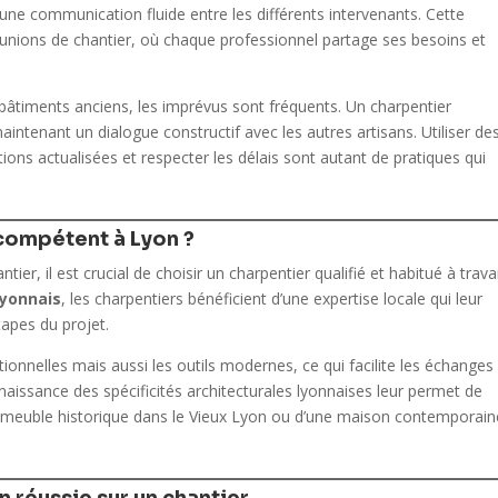
une communication fluide entre les différents intervenants. Cette
ions de chantier, où chaque professionnel partage ses besoins et
âtiments anciens, les imprévus sont fréquents. Un charpentier
intenant un dialogue constructif avec les autres artisans. Utiliser de
tions actualisées et respecter les délais sont autant de pratiques qui
compétent à Lyon ?
er, il est crucial de choisir un charpentier qualifié et habitué à travai
Lyonnais
, les charpentiers bénéficient d’une expertise locale qui leur
tapes du projet.
tionnelles mais aussi les outils modernes, ce qui facilite les échanges
naissance des spécificités architecturales lyonnaises leur permet de
n immeuble historique dans le Vieux Lyon ou d’une maison contemporai
 réussie sur un chantier