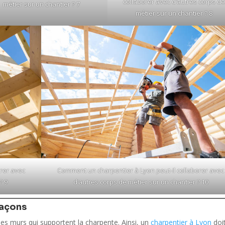
collaborer avec d’autres corps de
métier sur un chantier ? 7
métier sur un chantier ? 8
orer avec
Comment un charpentier à Lyon peut-il collaborer avec
? 9
d’autres corps de métier sur un chantier ? 10
maçons
les murs qui supportent la charpente. Ainsi, un
charpentier à Lyon
doi