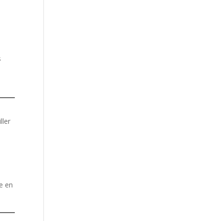
s
ller
ne en