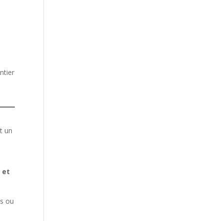
ntier
t un
 et
es ou