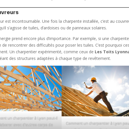
uvreurs
eur est incontournable. Une fois la charpente installée, c’est au couvre
qu’il s’agisse de tuiles, d’ardoises ou de panneaux solaires.
ynergie prend encore plus d’importance. Par exemple, si une charpent
 de rencontrer des difficultés pour poser les tuiles. C’est pourquoi ce
ement. Un charpentier expérimenté, comme ceux de
Les Toits Lyonn
réant des structures adaptées à chaque type de revêtement.
nt un charpentier à Lyon peut-il
Comment un charpentier à Lyon peut
laborer avec d’autres corps de