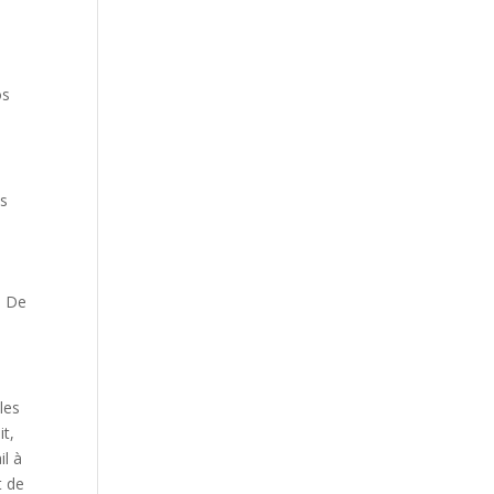
os
es
. De
les
it,
il à
t de