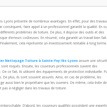
lès-Lyons présente de nombreux avantages. En effet, pour des travau
. Par conséquent, faire appel à un professionnel garantit la qualité. En o
fférents problèmes de toiture. De plus, il dispose des outils et des
isque d’erreurs coûteuses. En résumé, cela garantit un travail bien fait
. Finalement, cela représente un investissement rentable à long terme
er Nettoyage Toiture à Sainte-Foy-lès-Lyons
assure une sécuri
sont risqués. Ensuite, les couvreurs professionnels suivent des
. De ce fait, ils utilisent des équipements de protection individuelle. P
. De plus, ils sont souvent assurés. Ainsi, en cas de problème, les
 aussi bien le propriétaire que les ouvriers. De même, cela évite de
 pas à négliger dans les travaux de toiture.
 irréprochable. D’abord, les couvreurs qualifiés possèdent une experti