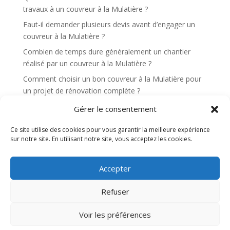
travaux à un couvreur à la Mulatière ?
Faut-il demander plusieurs devis avant d’engager un
couvreur à la Mulatière ?
Combien de temps dure généralement un chantier
réalisé par un couvreur à la Mulatière ?
Comment choisir un bon couvreur à la Mulatière pour
un projet de rénovation complète ?
Un couvreur à la Mulatière propose-t-il des solutions
Gérer le consentement
pour améliorer l’isolation du toit ?
Ce site utilise des cookies pour vous garantir la meilleure expérience
sur notre site. En utilisant notre site, vous acceptez les cookies.
Recent Comments
Aucun commentaire à afficher.
Accepter
Refuser
Site web réalisé par l'agence de communication
Voir les préférences
Gentleview©2026